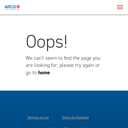
Men
de
Nave
Oops!
We can't seem to find the page you
are looking for, please try again or
home
go to
Términos de Uso
Política de Privacidad