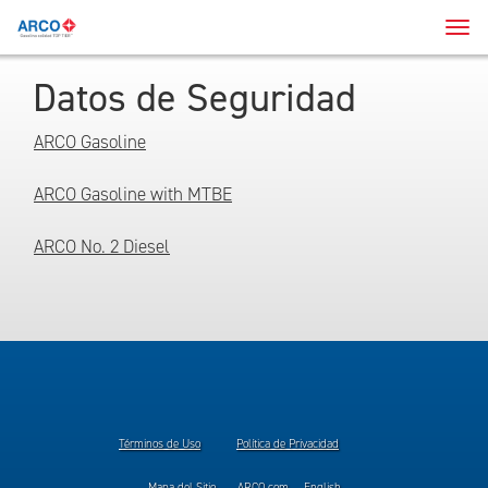
Men
de
Nav
Datos de Seguridad
ARCO Gasoline
ARCO Gasoline with MTBE
ARCO No. 2 Diesel
Términos de Uso
Política de Privacidad
Mapa del Sitio
ARCO.com
English