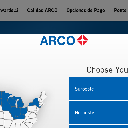
wards
Calidad ARCO
Opciones de Pago
Ponte
Tarjetas d
ARCO
Choose You
Lleva tu negocio más l
Suroeste
decimos cómo:
Dale a tu flotilla
Noroeste
por nuestra gaso