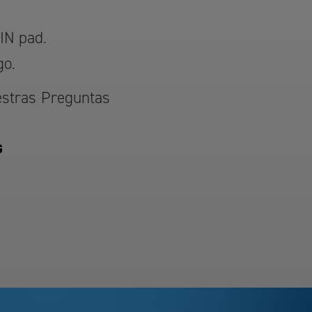
IN pad.
go.
estras
Preguntas