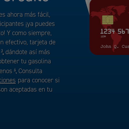
s ahora más fácil,
icipantes ¡ya puedes
to! Y como siempre,
 efectivo, tarjeta de
t
, dándote así más
,
3
btener tu gasolina
menos
. Consulta
,
4
ciones
para conocer si
 son aceptadas en tu