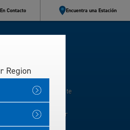
 En Contacto
Encuentra una Estación
e Flotilla
r Region
ejos ¡y por menos! Aquí te
 una manera fácil de pagar
lina calidad TOP TIER™