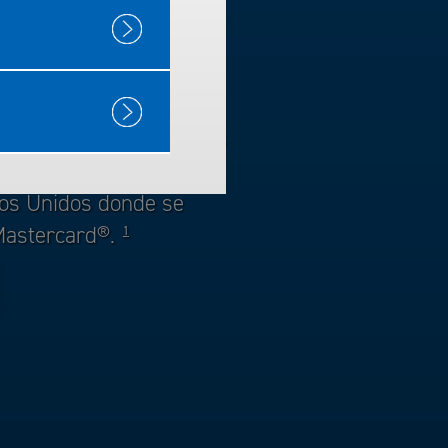
 gasolina Business
a ARCO con la tarjeta
lutions Mastercard®.
2
ceptada en las estaciones
er otra estación de
dos Unidos donde se
 Mastercard®.
1
ras Tarjetas de Flotilla en el sitio de Arco Business Soluti