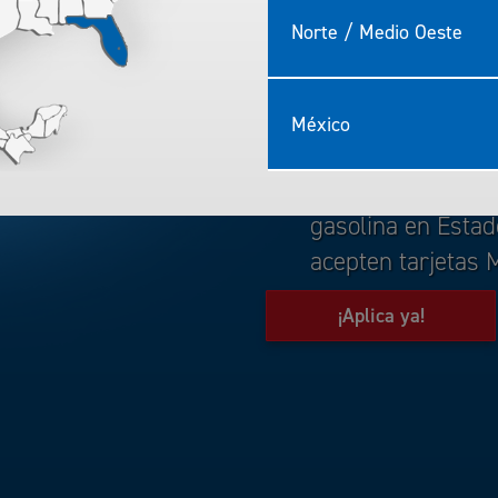
con la tarjeta de
Norte / Medio Oeste
Solutions.
Ahorra en gasolin
ARCO Business So
México
Esta tarjeta es a
ARCO y en cualqui
gasolina en Esta
acepten tarjetas
por Nuest
¡Aplica ya!