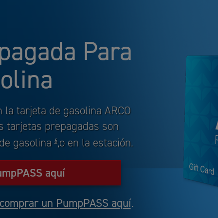
epagada Para
olina
n la tarjeta de gasolina ARCO
s tarjetas prepagadas son
de gasolina
o en la estación.
,
6
umpPASS aquí
comprar un PumpPASS aquí
.